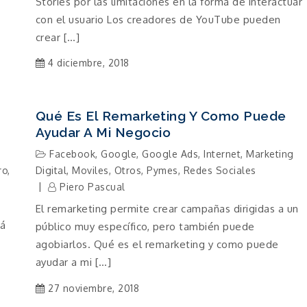
Stories por las limitaciones en la forma de interactuar
con el usuario Los creadores de YouTube pueden
crear […]
4 diciembre, 2018
Qué Es El Remarketing Y Como Puede
Ayudar A Mi Negocio
Facebook
,
Google
,
Google Ads
,
Internet
,
Marketing
ro
,
Digital
,
Moviles
,
Otros
,
Pymes
,
Redes Sociales
Piero Pascual
El remarketing permite crear campañas dirigidas a un
rá
público muy específico, pero también puede
agobiarlos. Qué es el remarketing y como puede
ayudar a mi […]
27 noviembre, 2018