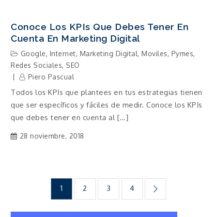
Conoce Los KPIs Que Debes Tener En
Cuenta En Marketing Digital
Google
,
Internet
,
Marketing Digital
,
Moviles
,
Pymes
,
Redes Sociales
,
SEO
Piero Pascual
Todos los KPIs que plantees en tus estrategias tienen
que ser específicos y fáciles de medir. Conoce los KPIs
que debes tener en cuenta al […]
28 noviembre, 2018
Navegación
1
2
3
4
de