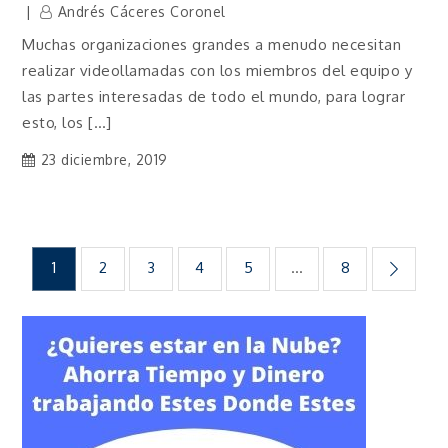
Andrés Cáceres Coronel
Muchas organizaciones grandes a menudo necesitan
realizar videollamadas con los miembros del equipo y
las partes interesadas de todo el mundo, para lograr
esto, los […]
23 diciembre, 2019
Navegación
1
2
3
4
5
…
8
de
entradas