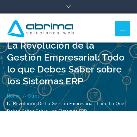
Skip
to
content
Menu
Blog de
Blog sobre todo lo
Tecnología –
relacionado con Cloud,
La Revolución de la
Marketing Digital y Web
Abrima
Gestión Empresarial: Todo
lo que Debes Saber sobre
los Sistemas ERP
Home
Otros
La Revolución De La Gestión Empresarial: Todo Lo Que
Debes Saber Sobre Los Sistemas ERP