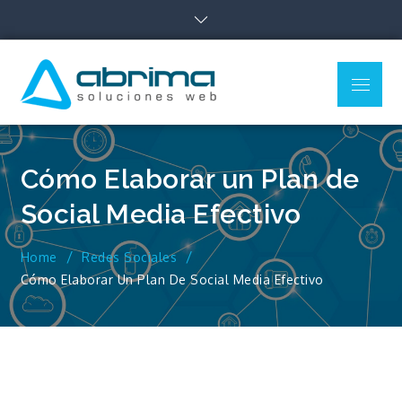
Skip
to
content
Menu
Blog de
Blog sobre todo lo
Tecnología –
relacionado con Cloud,
Marketing Digital y Web
Abrima
Cómo Elaborar un Plan de
Social Media Efectivo
Home
Redes Sociales
Cómo Elaborar Un Plan De Social Media Efectivo