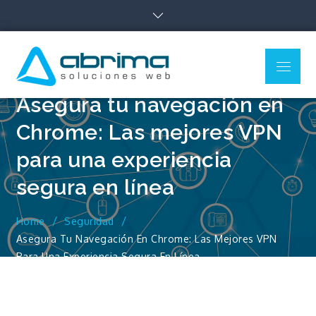
Skip
to
content
Menu
Blog de
Blog sobre todo lo
Tecnología –
relacionado con Cloud,
Asegura tu navegación en
Marketing Digital y Web
Abrima
Chrome: Las mejores VPN
para una experiencia
segura en línea
Home
Seguridad
Asegura Tu Navegación En Chrome: Las Mejores VPN
Para Una Experiencia Segura En Línea