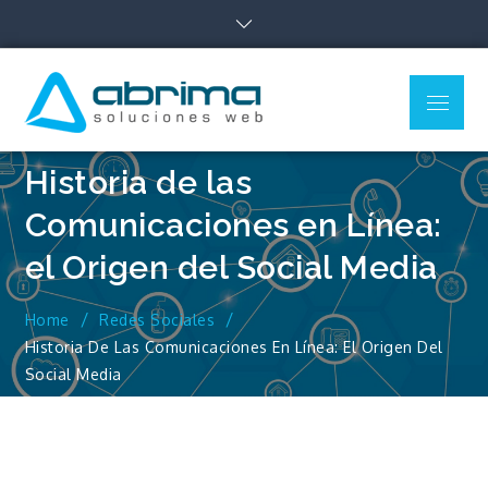
Skip
to
content
Menu
Blog de
Blog sobre todo lo
Tecnología –
relacionado con Cloud,
Marketing Digital y Web
Abrima
Historia de las
Comunicaciones en Línea:
el Origen del Social Media
Home
Redes Sociales
Historia De Las Comunicaciones En Línea: El Origen Del
Social Media